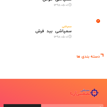
1398-05-01
4
سمپاشی
سمپاشی بید فرش
1398-05-01
دسته بندی ها