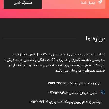
درباره ما
شرکت سمپاشی تضمینی آریا با بیش از ۲۵ سال تجربه در زمینه
سمپاشی ، طعمه گذاري و مبارزه با آفات خانگی و صنعتی مانند موش ،
سوسک ، ساس ، پشه ، موریانه ، کنه ، مورچه ، کک و… با افتخار در
خدمت هموطنان عزیزمان می باشد.
تهران جنب تالار وحدت 09120326369
شیراز میدان اطلسی 09179208486
بوشهر خ امام روبروی بانک کشاورزی 09170426161