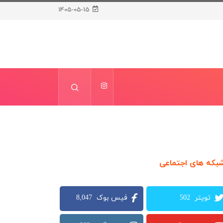
1405-05-15
بکه های اجتماعی
8,047
502