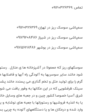
تماس :۰۹۱۲۰۳۲۶۳۶۹
سمپاشی سوسک ریز در تهران 09120326369
سمپاشی سوسک ریز در شیراز 09179208486
سمپاشی سوسک ریز در بوشهر 09175628486
سوسکهای ریز که معمولا در آشپزخانه ها ی منازل . رستو
شود مانند سایر سوسریها به آلودگی راه آبها و فاضلابها
گرم را برای تولید مثل و تخم گذاری می پسندد مانند پش
سینک ظرفشویی که در این مکانها به وفور یافت می شو
شرق آسیا خصوصا کشور چین و در جعبه های وسایل خانگی به
یا به اغذیه فروشیها و رستورانها با جعبه های نوشابه و 
وارد شده و درمکان ها و یا دستگاههای آلوده به چربی ب