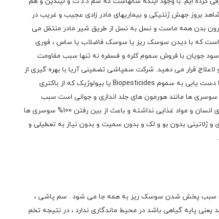
کرده ایم. با وجود اینکه سالهاست که سم د.د.ت و لیندین و هم
شاهد بروز جهش ژنتیکی و بیماریهای مادر زادی عجیب و غریب در
درون بدن همه ماست و نسل به نسل از طریق شیر مادر منتقل می
ین است که با دیدن سوسک ریز یا سوسک فاضلاب یا ساس ، فوری
ی سود جویان با فروش سموم کلره و فسفره نه تنها سبب مقاومت
لاعلاج قرار می دهید. شرکت سمپاشی تضمینی آریا با بهره گیری از
دانش اساتید دانشگاه تهران و مونیخ آلمان افتخار دارد با دست یابی به سموم Biopesticides یا بیولوژیک که از باکتری
 اثر آن بر روی سوسری ها مانند هورمون های جلد اندازی و جوانی است سبب
خشک شدن آب بدن حشره شده و هیچ گونه سمیتی برای انسان و مواد غذایی نداشته و باعث از بین رفتن 100% سوسری ها
 و ژلاتینی بدون بو و لک و بدون سمیت و بدون نیاز به تعطیلی و
ست و سبب پخش شدن سوسک ریز به همه جا می شود . سم پاشی ،
ید یعنی پایه گیاهی باشد در محیط ماندگاری ندارد ، در نتیجه تخم