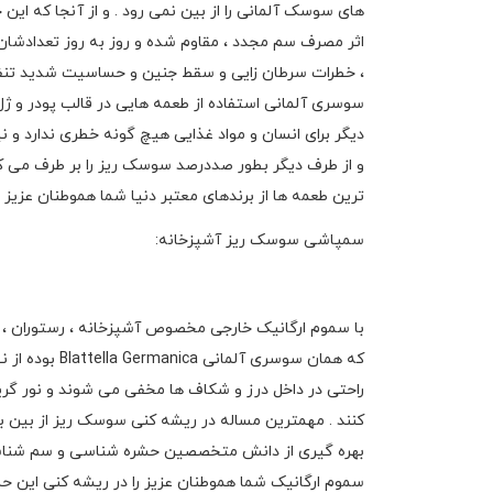
های سوسک آلمانی را از بین نمی رود . و از آنجا که این ح
اثر مصرف سم مجدد ، مقاوم شده و روز به روز تعدادشان ا
، خطرات سرطان زایی و سقط جنین و حساسیت شدید تنفسی و 
سوسری آلمانی استفاده از طعمه هایی در قالب پودر و 
دیگر برای انسان و مواد غذایی هیچ گونه خطری ندارد و ن
و از طرف دیگر بطور صددرصد سوسک ریز را بر طرف می کن
ترین طعمه ها از برندهای معتبر دنیا شما هموطنان عزیز ر
سمپاشی سوسک ریز آشپزخانه:
با سموم ارگانیک خارجی مخصوص آشپزخانه ، رستوران ،
که همان سوسری 
راحتی در داخل درز و شکاف ها مخفی می شوند و نور گری
کنند . مهمترین مساله در ریشه کنی سوسک ریز از بین 
بهره گیری از دانش متخصصین حشره شناسی و سم شناسی ا
سموم ارگانیک شما هموطنان عزیز را در ریشه کنی این حش