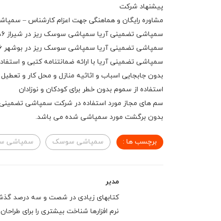
پیشنهاد شرکت
مشاوره رایگان و هماهنگی جهت اعزام کارشناس – سمپاشی تضم
سمپاشی تضمینی آریا سمپاشی سوسک ریز در شیراز 09179208486
سمپاشی تضمینی آریا سمپاشی سوسک ریز در بوشهر 09175628486 دکتر مسرور
سمپاشی تضمینی آریا با ارائه ضمانتنامه کتبی و استفاده
بدون جابجایی اسباب و اثاثیه منازل و محل کار و تعطیل کر
استفاده از سموم بدون خطر برای کودکان و نوزادان
سم های مجاز مورد استفاده در شرکت سمپاشی تضمینی آ
بدون برگشت مورد سمپاشی شده می باشد.
برچسب ها :
سمپاشی سوسک
سمپاشی سو
مدیر
کتابهای زیادی در شصت و سه درصد گذشته
نرم افزارها شناخت بیشتری را برای طراحا