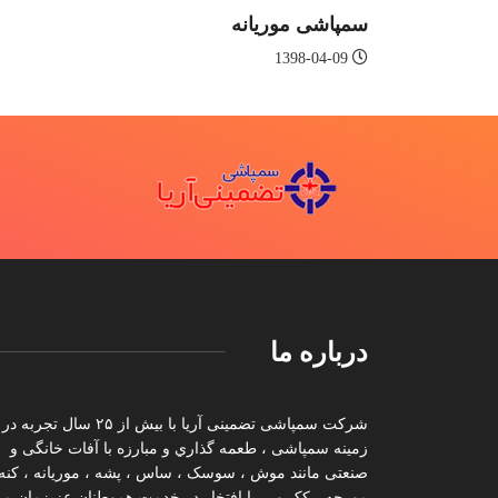
سمپاشی موریانه
1398-04-09
درباره ما
شرکت سمپاشی تضمینی آریا با بیش از ۲۵ سال تجربه در
زمینه سمپاشی ، طعمه گذاري و مبارزه با آفات خانگی و
صنعتی مانند موش ، سوسک ، ساس ، پشه ، موریانه ، کنه 
مورچه ، کک و… با افتخار در خدمت هموطنان عزیزمان م