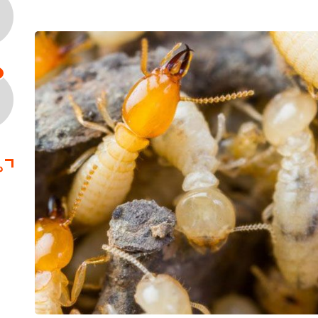
د
سمپا