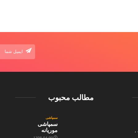
سمپاش
1398-04-09
مطالب محبوب
سمپاشی
سمپاشی
موریانه
،
ی
1398-04-09