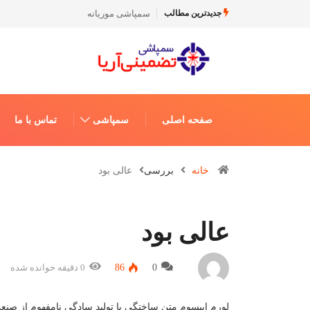
سمپاشی موریانه
جدیدترین مطالب
صفحه اصلی
سمپاشی
تماس با ما
خانه
بررسی
عالی بود
عالی بود
0
86
0 دقیقه خوانده شده
لورم ایپسوم متن ساختگی با تولید سادگی نامفهوم از صنع