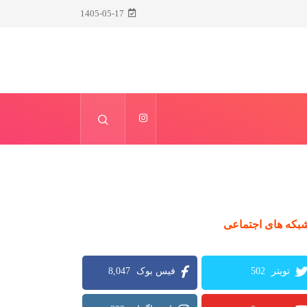
1405-05-17
بکه های اجتماعی
8,047
502