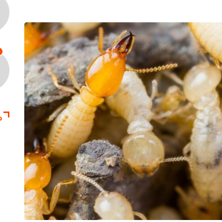
4
د
سمپا