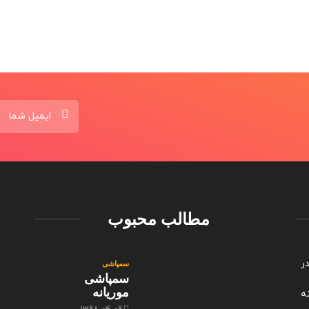
سمپاش
1398-04-09
مطالب محبوب
ربه در
سمپاشی
سمپاشی
موریانه
ه