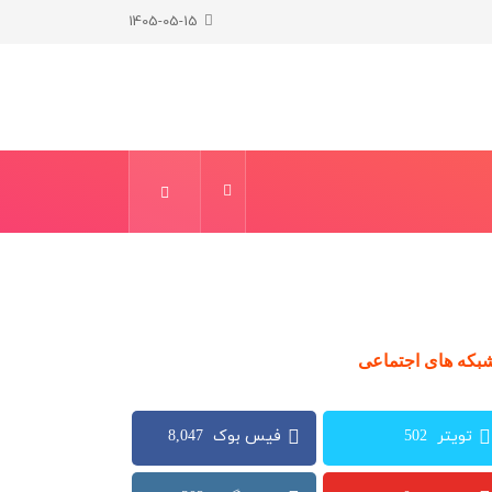
1405-05-15
بکه های اجتماعی
8,047
502