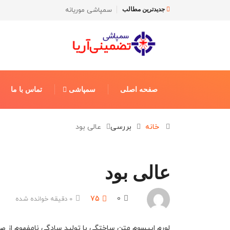
سمپاشی موریانه
سمپاشی ساس
جدیدترین مطالب
صفحه اصلی
سمپاشی
تماس با ما
خانه
بررسی
عالی بود
عالی بود
75
0
0 دقیقه خوانده شده
لورم ایپسوم متن ساختگی با تولید سادگی نامفهوم از صن