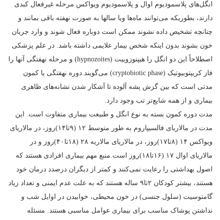
انگل‌های پلاسمودیوم اوال و پلاسمودیوم ویواکس مرحله غیرفعال کبدی
دارند، بطوریکه می‌توانند ماه‌ها ویا سالها به صورت نهفته باقی بمانند و
چنانچه تشخیص داده نشوند ممکن است دوباره فعال شوند و وارد جریان
خون بشوند بدون اینکه شخص بیمار علایمی داشته باشد. در علم پزشکی
اصطلاحاً این دو انگل را هیپنوزوییت (hypnozoites) و مرحله نهفتگی آنها را
فاز کریپتوبیوتیک (cryptobiotic phase) می‌گویند.دوره نهفتگی یا کمون
مدتی است که بین گزش پشه آلوده تا آشکار شدن نشانه‌های ظاهری
بیماری و از همه شایع‌تر تب وجود دارد.
مدت دوره کمون بسته به نوع انگل و طبیعت بیماری متفاوت است. این
مدت در مالاریای فالسیپاروم به طور متوسط ۱۲ (۹تا۱۴)روز، در مالاریای
ویواکس ۱۴ (۸تا۱۷)روز، در مالاریای مالاریه ۲۸ (۱۸تا۴۰)روز و در
مالاریای اوال ۱۷ (۱۶تا۱۸)روز است.منبع مهم بیماری افرادی هستند که
اصول بهداشتی را رعایت نمی‌کنند و کمتر از دیگران درصدد درمان خود
هستند، بیشتر کودکان ۲تا۹ ساله هستند که به علت عدم ایمنی و تعداد زیاد
گامتوسیت (سلول جنسی) در خون محیطی، خوابیدن در اوایل شب و
نداشتن پوشاک مناسب برای بیماری عوامل مناسبی هستند. مسئله