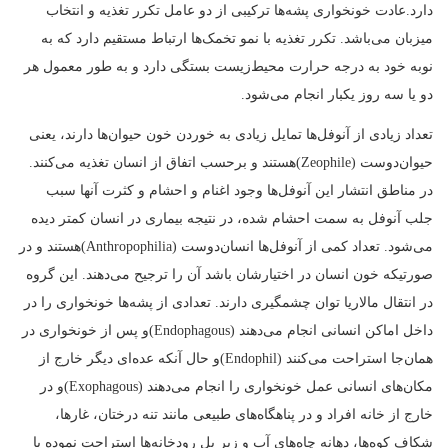
دارد.عادت خونخواری پشه‌ها ترکیبی از دو عامل تکرر تغذیه و انتخاب
میزبان می‌باشد. تکرر تغذیه با نمو تخمک‌ها ارتباط مستقیم دارد که به
نوبه خود به درجه حرارت محیط‌زیست بستگی دارد و به طور معمول هر
دو یا سه روز یکبار انجام می‌شود.
تعداد زیادی از آنوفل‌ها تمایل زیادی به خوردن خون حیوان‌ها دارند، یعنی
حیوان‌دوست (Zeophile)هستند و برحسب اتفاق از انسان تغذیه می‌کنند.
در مناطق انتشار این آنوفل‌ها وجود اغنام و احشام و کثرت آنها سبب
جلب آنوفل به سمت احشام شده، در نتیجه بیماری در انسان کمتر دیده
می‌شود. تعداد کمی از آنوفل‌ها انسان‌دوست (Anthropophilia)هستند و در
صورتیکه خون انسان در اختیارشان باشد آن را ترجیح می‌دهند. این گروه
در انتقال مالاریا توان چشمگیری دارند. تعدادی از پشه‌ها خونخواری را در
داخل اماکن انسانی انجام می‌دهند (Endophagous)و پس از خونخواری در
همان‌جا استراحت می‌کنند (Endophil)و حال آنکه عده‌ای دیگر خارج از
مکان‌های انسانی عمل خونخواری را انجام می‌دهند (Exophagous)و در
خارج از خانه افراد و در پناهگاه‌های طبیعی مانند تنه درختان، غارها،
شکاف کوه‌ها، دهانه چاه‌های آب و زیر پل رودخانه‌ها استراحت نموده یا