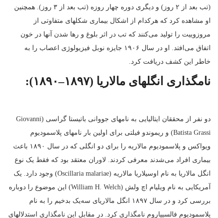
(تب بعد از ۲ روز) و دیگری دوره چهار روزه (تب بعد از ۳ روز). همچنین
او مشاهده کرد که هرکدام از اشکال بیماری شکلهای متفاوتی از
مروزوییت را تولید می‌کنند که تب در اثر بلوغ و رها شدن آنها در خون
اتفاق می‌افتد. او در سال ۱۹۰۶ جایزه نوبل فیزیولوژی اعصاب را به
خاطر این کشف دریافت کرد.
نامگذاری انگلهای مالاریا (۱۸۹۷–۱۸۹۰):
دو نفر از محققان ایتالیایی به نامهای جووانی باتیستا گراسی (Giovanni
Batista Grassi) و ریموندو فیلتی برای اولین بار نامهای پلاسمودیوم
ویواکس و پلاسمودیوم مالاریه را برای دو انگلی که در سال ۱۸۹۰ باعث
بیماری افراد می‌شدند معرفی کردند. لاوران معتقد بود که فقط یک نوع
انگل مالاریا به نام اوسیلاریا مالاریه (Oscillaria malariae) وجود دارد. یک
آمریکایی به نام ویلیام اچ ولش (William H. Welch) این موضوع را دوباره
بررسی کرد و در سال ۱۸۹۷ انگل مالاریای سه‌یک بدخیم را به نام
پلاسمودیوم فالسیپاروم نامگذاری کرد. در مقابل این نامگذاری استدلالهای