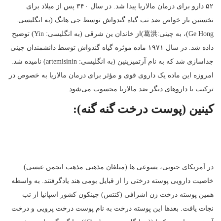
۵۲ دارو برای درمان مالاریا پیدا شد. در سال ۳۴۰ پس از میلاد برای
نخستین بار خواص ضد تب گیاه گندواش توسط جی هانگ (به انگلیسی:
Ge Hong)، به چینی:葛洪)از خاندان ین شرقی (به انگلیسی: Yin) توضیح
داده شد. در سال ۱۹۷۱ ماده موثره گیاه گندواش توسط دانشمندان چینی
جداسازی شد که به نام آرتمیزینین (به انگلیسی: artemisinin) نامیده شد.
امروزه این ماده یک داروی قوی و مؤثر برای درمان مالاریا به خصوص در
ترکیب با داروهای دیگر ضد مالاریا محسوب می‌شود.
کینین (پوست درخت گنه گنه):
در آمریکای جنوبی، یسوعی ها (مبلغان مذهبی مذهب انجمن عیسی)
خاصیت دارویی پوسته درختی را از قبایل بومی هند یادگرفتند. به واسطه
همین پوسته درخت زن اشرافی (کنتس) چینکون کشور اسپانیا از تب
نجات یافت. بعدها این پوسته درخت به نام پوست درخت پرویی و درخت