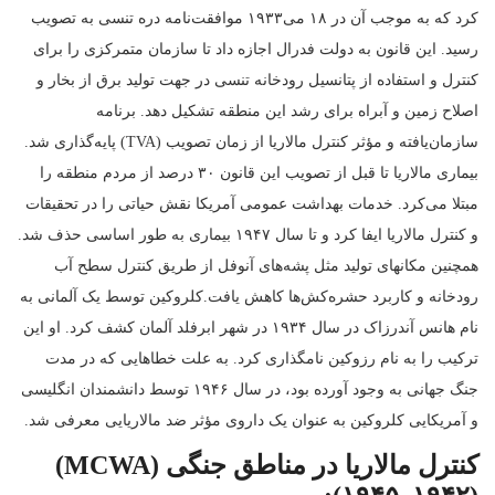
کرد که به موجب آن در ۱۸ می۱۹۳۳ موافقت‌نامه دره تنسی به تصویب
رسید. این قانون به دولت فدرال اجازه داد تا سازمان متمرکزی را برای
کنترل و استفاده از پتانسیل رودخانه تنسی در جهت تولید برق از بخار و
اصلاح زمین و آبراه برای رشد این منطقه تشکیل دهد. برنامه
سازمان‌یافته و مؤثر کنترل مالاریا از زمان تصویب (TVA) پایه‌گذاری شد.
بیماری مالاریا تا قبل از تصویب این قانون ۳۰ درصد از مردم منطقه را
مبتلا می‌کرد. خدمات بهداشت عمومی آمریکا نقش حیاتی را در تحقیقات
و کنترل مالاریا ایفا کرد و تا سال ۱۹۴۷ بیماری به طور اساسی حذف شد.
همچنین مکانهای تولید مثل پشه‌های آنوفل از طریق کنترل سطح آب
رودخانه و کاربرد حشره‌کش‌ها کاهش یافت.کلروکین توسط یک آلمانی به
نام هانس آندرزاک در سال ۱۹۳۴ در شهر ابرفلد آلمان کشف کرد. او این
ترکیب را به نام رزوکین نامگذاری کرد. به علت خطاهایی که در مدت
جنگ جهانی به وجود آورده بود، در سال ۱۹۴۶ توسط دانشمندان انگلیسی
و آمریکایی کلروکین به عنوان یک داروی مؤثر ضد مالاریایی معرفی شد.
کنترل مالاریا در مناطق جنگی (MCWA)