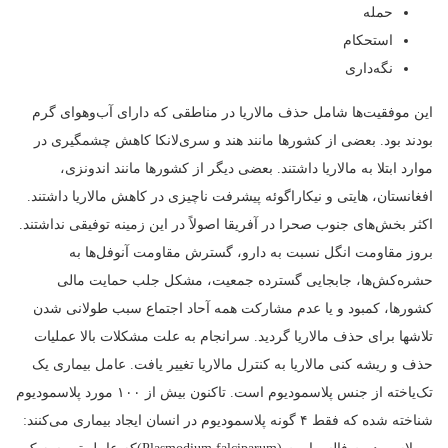
حمله
استحکام
نگه‌داری
این موفقیت‌ها شامل حذف مالاریا در مناطقی که دارای آب‌وهوای گرم
بودند بود. بعضی از کشورها مانند هند و سری‌لانکا کاهش چشمگیری در
موارد ابتلا به مالاریا داشتند. بعضی دیگر از کشورها مانند اندونزی،
افغانستان، هایتی و نیکاراگوئه پیشرفت ناچیزی در کاهش مالاریا داشتند.
اکثر بخش‌های جنوب صحرا در آفریقا اصولاً در این زمینه توفیقی نداشتند.
بروز مقاومت انگل نسبت به دارو، گسترش مقاومت آنوفل‌ها به
حشره‌کش‌ها، جابجایی گسترده جمعیت، مشکل جلب حمایت مالی
کشورها، کمبود و یا عدم مشارکت همه آحاد اجتماع سبب طولانی شدن
تلاشها برای حذف مالاریا گردید. سرانجام به علت مشکلات بالا عملیات
حذف و ریشه کنی مالاریا به کنترل مالاریا تغییر یافت. عامل بیماری یک
تک‌یاخته از جنس پلاسمودیوم است. تاکنون بیش از ۱۰۰ مورد پلاسمودیوم
شناخته شده که فقط ۴ گونه پلاسمودیوم در انسان ایجاد بیماری می‌کنند: