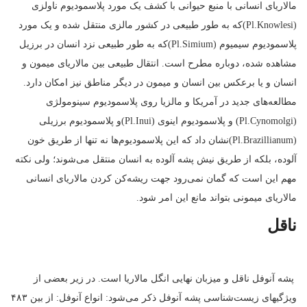
مالاریای انسانی با منبع حیوانی با کشف یک مورد پلاسمودیوم ناولزی
(Pl.Knowlesi)که به طور طبیعی در کشور مالزی منتقل شده و یک مورد
پلاسمودیوم سیمیوم (Pl.Simium)که به طور طبیعی نزد انسان در برزیل
مشاهده شده، دوباره مطرح است. انتقال طبیعی بین مالاریای میمون و
انسان و یا برعکس بین انسان و میمون در دیگر مناطق نیز امکان دارد.
مطالعه‌های جدید در آمریکا و مالزیا روی پلاسمودیوم سینومولژی
(Pl.Cynomolgi) و پلاسمودیوم اینوی (Pl.Inui)و پلاسمودیوم برزیلی
(Pl.Brazillianum)نشان داد که این پلاسمودیوم‌ها نه تنها از طریق خون
آلوده، بلکه از طریق نیش پشه آلوده به انسان منتقل می‌شوند؛ ولی نکته
مهم این است که گمان نمی‌رود جهت ریشه‌کن کردن مالاریای انسانی
مالاریای میمونی بتواند مانع این امر شود.
ناقل
پشه آنوفل ناقل و میزبان نهایی انگل مالاریا است. در زیر بعضی از
ویژگیهای زیست‌شناسی پشه آنوفل ذکر می‌شود: انواع آنوفل: از بین ۴۸۳