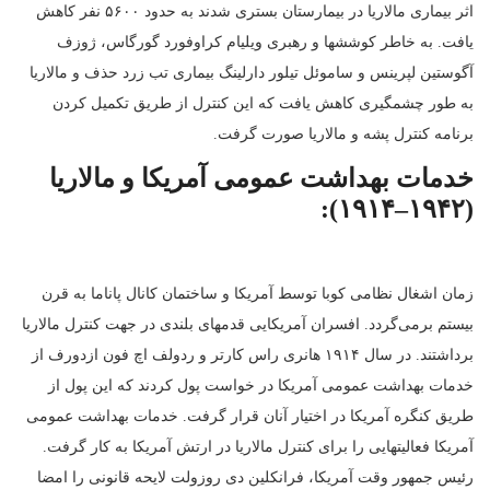
اثر بیماری مالاریا در بیمارستان بستری شدند به حدود ۵۶۰۰ نفر کاهش
یافت. به خاطر کوششها و رهبری ویلیام کراوفورد گورگاس، ژوزف
آگوستین لپرینس و ساموئل تیلور دارلینگ بیماری تب زرد حذف و مالاریا
به طور چشمگیری کاهش یافت که این کنترل از طریق تکمیل کردن
برنامه کنترل پشه و مالاریا صورت گرفت.
خدمات بهداشت عمومی آمریکا و مالاریا
(۱۹۴۲–۱۹۱۴):
زمان اشغال نظامی کوبا توسط آمریکا و ساختمان کانال پاناما به قرن
بیستم برمی‌گردد. افسران آمریکایی قدمهای بلندی در جهت کنترل مالاریا
برداشتند. در سال ۱۹۱۴ هانری راس کارتر و ردولف اچ فون ازدورف از
خدمات بهداشت عمومی آمریکا در خواست پول کردند که این پول از
طریق کنگره آمریکا در اختیار آنان قرار گرفت. خدمات بهداشت عمومی
آمریکا فعالیتهایی را برای کنترل مالاریا در ارتش آمریکا به کار گرفت.
رئیس جمهور وقت آمریکا، فرانکلین دی روزولت لایحه قانونی را امضا