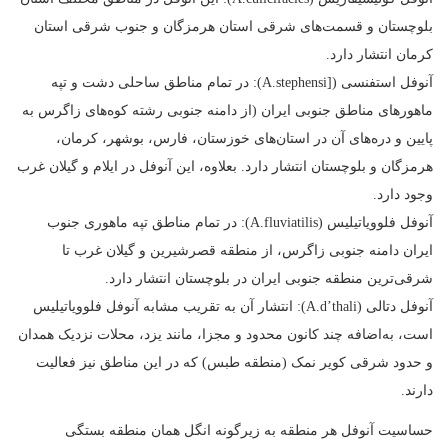
بلوچستان و قسمت‌های شرقی استان هرمزگان و جنوب شرقی استان
کرمان انتشار دارد.
آنوفل استفنسی ([A.stephensi): در تمام مناطق ساحلی دشت و تپه
ماهورهای مناطق جنوبی ایران (از دامنه جنوبی رشته کوه‌های زاگرس به
پایین و دره‌های آن در استان‌های خوزستان، فارس، بوشهر، کرمان،
هرمزگان و بلوچستان انتشار دارد. بعلاوه، این آنوفل در ایلام و گیلان غرب
وجود دارد.
آنوفل فلوویاتیلیس (A.fluviatilis): در تمام مناطق تپه ماهوری جنوب
ایران دامنه جنوبی زاگرس، از منطقه قصرشیرین و گیلان غرب تا
شرقی‌ترین منطقه جنوبی ایران در بلوچستان انتشار دارد.
آنوفل دتالی (A.d’thali): انتشار آن به تقریب مشابه آنوفل فلوویاتیلیس
است، به‌اضافه چند کانون محدود و مجزا، مانند یزد، محلات نزدیک همدان
و حدود شرقی کویر نمک (منطقه طبس) که در این مناطق نیز فعالیت
دارند.
حساسیت آنوفل هر منطقه به زیرگونه انگل همان منطقه بستگی