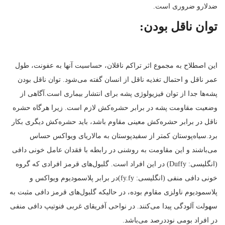
ضدلارو ضروری است.
توان ناقل بودن:
این اصطلاح به مجموع اثر تراکم ناقلان، حساسیت آنها به عفونت، طول
عمر ناقل و احتمال تغذیه ناقل از انسان گفته می‌شود. توان ناقل بودن
پشه‌ها جدا از توان فیزیولوژی پشه برای انتشار بیماری است.آگاهی از
وضعیت مقاومت پشه در برابر حشره‌کش لازم است. زیرا هرگاه حشره
ناقل در برابر حشره‌کش معینی مقاوم باشد، باید حشره‌کش دیگری بکار
برد.سیاه‌پوستان کمتر از سفیدپوستان به مالاریای ویواکس حساس
می‌باشند و این مقاومت به روشنی در رابطه با فقدان عامل خونی دافی
(انگلیسی: Duffy) در این افراد است. گلبول‌های قرمز افرادی که گروه
خونی دافی منفی (انگلیسی: fy.fy)در برابر پلاسمودیوم ویواکس و
پلاسمودیوم ناولزی مقاوم بوده، در حالیکه گلبول‌های قرمز دافی مثبت به
سهولت آلودگی پیدا می‌کنند. در نواحی آفریقای غربی فنوتیپ دافی منفی
در افراد بومی نوددرصد می‌باشد.