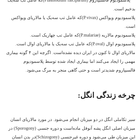
پلاسمودیوم فالسیپاروم (Plasmodium falciparum)که عامل تب سه‌یک
بدخیم است.
پلاسمودیوم ویواکس (P.vivax)که عامل تب سه‌یک یا مالاریای ویواکس
است.
پلاسمودیوم مالاریه (P.malariae)که عامل تب چهاریک است.
پلاسمودیوم اوال (P.oval)که عامل تب سه‌یک یا مالاریای اوال است.
مالاریای اوال تا کنون در ایران دیده نشده‌است. اگرچه این ۴ گونه بیماری
مهمی را ایجاد می‌کنند اما بیماری ایجاد شده توسط پلاسمودیوم
فالسیپاروم شدیدتر است و حتی گاهی منجر به مرگ می‌شود.
چرخه زندگی انگل:
سیر تکاملی انگل در دو میزبان انجام می‌شود. در مورد مالاریای انسان
میزبان اصلی انگل پشه آنوفل ماده‌است و دوره جنسی (Sporogony) در
این میزبان طی می‌شود و دوره غیرجنسی (Schizogony)در بدن انسان