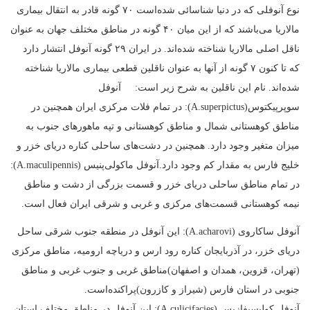
نوع آنوفلی که در دنیا شناسائی شده‌است ۷۰ گونه قادر به انتقال بیماری
مالاریا می‌باشند که از این میان ۴۰ گونه در مناطق مختلف جهان به عنوان
ناقل اصلی مالاریا شناخته شده‌اند. در ایران ۲۹ گونه آنوفل انتشار دارد
که تا کنون ۷ گونه از آنها به عنوان ناقلین قطعی بیماری مالاریا شناخته
شده‌اند. نام این ناقلین به شرح زیر است: آنوفل
سوپرپیکتوس(A.superpictus): در تمام فلات مرکزی ایران همچنین در
مناطق کوهستانی شمال و مناطق کوهستانی و تپه ماهورهای جنوب به
میزان متغیر وجود دارد. همچنین در دشت‌های ساحلی کناره دریای خزر و
خلیج فارس به مقدار کم وجود دارد.آنوفل ماکولی‌پنیس (A.maculipennis):
در تمام مناطق ساحلی دریای خزر و قسمت بزرگی از دشت و مناطق
نیمه کوهستانی قسمت‌های مرکزی و غربی و شرقی ایران فعال است.
آنوفل ساکاروی (A.acharovi): این آنوفل در منطقه جنوب شرقی ساحل
دریای خزر، در آذربایجان کناره رود ارس و دریاچه ارومیه، مناطق مرکزی
(تهران، قزوین، همدان و اصفهان)مناطق غربی و جنوب غربی و مناطق
جنوبی در استان فارس (شیراز و کازرون)پراکنده‌است.
آنوفل کولیسیفازیس (A.culicifacies): این آنوفل در مناطق مختلف استان