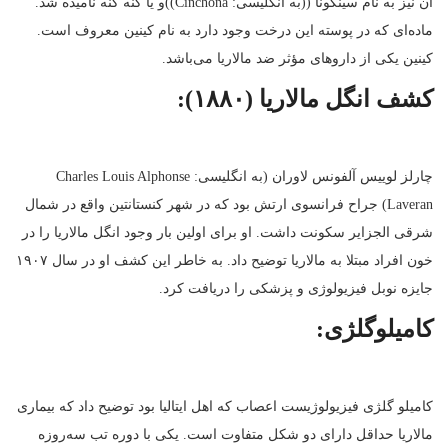
آن نیز به نام سینکونا ((به انگلیسی: Cinchona))و یا گنه گنه نامیده شد.
ماده‌ای که در پوسته این درخت وجود دارد به نام کینین معروف است.
کینین یکی از داروهای مؤثر ضد مالاریا می‌باشد.
کشف انگل مالاریا (۱۸۸۰):
چارلز لوییس آلفونس لاوران (به انگلیسی: Charles Louis Alphonse
Laveran) جراح فرانسوی ارتش بود که در شهر کنستانتین واقع در شمال
شرقی الجزایر سکونت داشت. او برای اولین بار وجود انگل مالاریا را در
خون افراد مبتلا به مالاریا توضیح داد. به خاطر این کشف او در سال ۱۹۰۷
جایزه نوبل فیزیولوژی و پزشکی را دریافت کرد.
کامیلوگلژی:
کامیلو گلژی فیزیولوژیست اعصاب که اهل ایتالیا بود توضیح داد که بیماری
مالاریا حداقل دارای دو شکل متفاوت است. یکی با دوره تب سه‌روزه