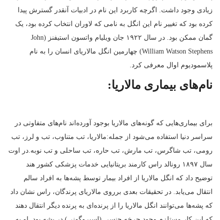
زیادی وجود داشت. اگرچه کاربرد این نام در ادبیات آنقدر گسترش پیدا
کرده بود که تغییر نام این انگل به نامی که لاوران انتخاب کرده بود، یک
گمان ممکن بود. در سال ۱۹۲۲ جان ویلیام واتسون استیفنز (John
William Watson Stephens) چهارمین انگل مالاریای انسان را به نام
پلاسمودیوم اوال معرفی کرد.
نام‌های بیماری مالاریا:
برای بیماری‌هایی که گونه‌های مالاریا بوجود آورده‌اند نام‌های متفاوتی در
سراسر دنیا استفاده می‌شود از جمله:مالاریا، تب متناوب، تب و لرز، تب
رومی، تب شاگرس، تب مارش، تب حاره، تب ساحلی و تب نوبه.در اوت
سال ۱۸۹۷ رونالد راس کارمند بریتانیایی خدمات پزشکی کشور هند
توضیح داد که انگل مالاریا از افراد بیمار توسط پشه‌ها به افراد سالم
انتقال می‌یابد. در تحقیقات بعدی برروی مالاریای پرندگان، راس نشان داد
که پشه‌ها می‌توانند انگل مالاریا را از پرنده‌ای به پرنده دیگر انتقال دهند
که این کار مستلزم وجود چرخه جنسی (اسپروگونی) در پشه بود. او به