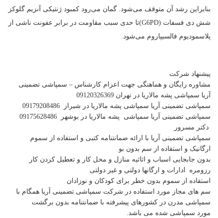
بنابراین رشد آن متوقف می‌شود. گمان می‌رود کمبود ژنتیکی آنزیم گلوکز
شش دی فسفات (G6PD)تا حدی سبب مقاومت در برابر عفونت ناشی از
پلاسمودیوم فالسیپاروم می‌شود.
پیشنهاد شرکت
مشاوره رایگان و هماهنگی جهت اعزام کارشناس – سمپاشی تضمینی
آریا سمپاشی پشه مالاریا در تهران 09120326369
سمپاشی تضمینی آریا سمپاشی پشه مالاریا در شیراز 09179208486
سمپاشی تضمینی آریا سمپاشی پشه مالاریا در بوشهر 09175628486
دکتر مسرور
سمپاشی تضمینی آریا با ارائه ضمانتنامه کتبی و استفاده از سموم
ارگانیک و استفاده از سم بدون بو
بدون جابجایی اسباب و اثاثیه منازل و محل کار و تعطیل کردن کار
رزومره ادارات و ارگانها دولتی و غیر دولتی
استفاده از سموم بدون خطر برای کودکان و نوزادان
سم های مجاز مورد استفاده در شرکت سمپاشی تضمینی آریا همگام با
سمپاشی مدرن در کشورهای پیشرفته با ضمانتنامه بدون برگشت
مورد سمپاشی شده می باشد.