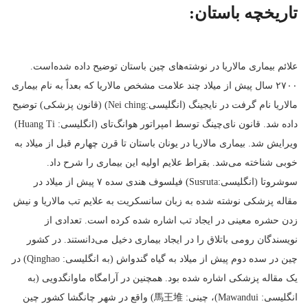
تاریخچه باستان:
علائم بیماری مالاریا در نوشته‌های چین باستان توضیح داده شده‌است.
۲۷۰۰ سال پیش از میلاد چند علامت مشخص مالاریا که بعداً به نام بیماری
مالاریا نام گرفت در نایجینگ (انگلیسی:Nei ching) (قانون پزشکی) توضیح
داده شد. قانون نای‌چینگ توسط امپراتور هوانگ‌تای (انگلیسی: Huang Ti)
ویرایش شد. بیماری مالاریا در یونان باستان تا قرن چهارم قبل از میلاد به
خوبی شناخته می‌شد. بقراط علایم اولیه این بیماری را شرح داد.
سوشروتا (انگلیسی:Susruta) فیلسوف هندی سده ۷ پیش از میلاد در
مقاله پزشکی نوشته شده به زبان سانسکریت به علایم تب مالاریا و نیش
زدن حشره معینی در ایجاد تب اشاره شده کرده است. تعدادی از
نویسندگان رومی باتلاق را در ایجاد بیماری دخیل می‌دانستند. در کشور
چین در سده دوم پیش از میلاد به گیاه گندواش (به انگلیسی: Qinghao) در
یک مقاله پزشکی اشاره شده بود. همچنین در آرامگاه ماوانگدویی (به
انگلیسی: Mawandui)، چینی: 馬王堆) واقع در شهر چانگشا کشور چین