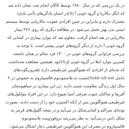
در یک بررسی که در سال ۱۹۸۰ توسط کاگان انجام شد، نشان داده شد
که انگل مالاریا و گروه خونی آ (A)در انسان پادگن‌های (آنتی بادی)
مشترک دارند و بنابراین در چنین افرادی عفونت مالاریایی توسط سیستم
ایمنی بدن بهتر تحمل می‌شود. در مطالعه دیگری که روی ۴۷۶ بیمار
مالاریایی در هند انجام گرفت، معلوم شد که موارد بیماری در کسانی که
گروه خونی آ دارند از دیگر گروه‌های خونی بیشتر است. با توجه به
بررسی فراوانی گروه‌های خونی در ۱۳۰۰ فرد سالم در همان جامعه،
کمترین موارد ابتلا در گروه خونی او (O)بود. همچنین مشاهده شده‌است
که عده‌ای از افرادی که هموگلوبین غیرطبیعی دارند (هتروزیگوت‌های
حامل Sickle cell trait)نسبت به پلاسمودیوم فالسیپاروم به خصوص در ۲
سال اول زندگی مقاومت نسبی دارند. ژن این بیماری در سیاهپوستان
آفریقا و ساکنان جنوب شرقی آسیا شیوع دارد. در این افراد مولکول‌های
غیرطبیعی هموگلوبین پس از آنکه اکسیژن خود را از دست دادند، بصورت
توده‌ای متراکم و کمانی‌شکل در می‌آیند و در نتیجه گلبول‌های قرمز به
شکل داس درمی‌آیند. به نظر می‌رسد تروفوزوییت پلاسمودیوم
فالسیپاروم در مصرف این هموگلوبین غیرطبیعی دچار اشکال می‌شود،