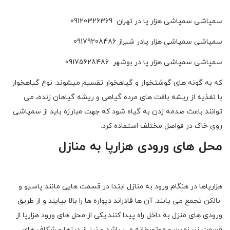
سمپاشی سمپاشی هزار پا در تهران 09120326369
سمپاشی سمپاشی هزار پادر شیراز 09179208486
سمپاشی سمپاشی هزار پا در بوشهر 09175628486
که به گونه های گوشتخوار و گیاهخوار تقسیم میشوند. نوع گیاهخوار
با تغذیه از ریشه بافت های مرده گیاهی و ریشه گیاهان زنده، می
توانند باعث صدمه زدن به گیاه شود که جهت مبارزه باید از سمپاشی
روی خاک در فواصل مختلف استفاده کرد.
محل های ورودی هزارپا به منازل
هزارپاها در هنگام ورود به منازل ابتدا در قسمت هایی مانند پاسیو و
بالکن تجمع می یابند. آن ها قادراند دیواره ها را بالا بیایند و از طریق
ورودی های منزل به داخل راه پیدا کنند.یکی از محل های ورود هزارپا از
قسمت زیرزمین و موتورخانه می باشد و نیز از درزها و شکاف های