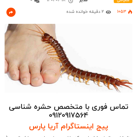
مدیر
1401-06-18
0
سمپاشی
1053
2 دقیقه خوانده شده
تماس فوری با متخصص حشره شناسی
09120917564
پیج اینستاگرام آریا پارس