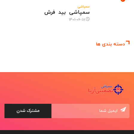
سمپاشی
سمپاشی بید فرش
1401-06-18
دسته بندی ها