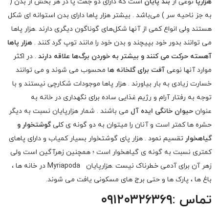
هزارپا
نوعی از
بند پایان
است که دارای دو جفت پا در هر بخش از بدن (
به جز ناحیه سر ) می‌باشد . بیشتر هزار پاها دارای بدن استوانه ای شکل
هستند ولی انواع کمی از آنها شکل‌های گوناگون دیگری دارند .هزار پاها
می توانند بدور خود بپیچند و بدن خود را مانند توپ گرد کنند .
هزار پاها
آهسته حرکت می کنند و بیشتر به خوردن برگ‌ها علاقه دارند
. در اکثر
موارد آنها نوعی
آفت برای گلخانه ه
ا محسوب می شوند و می توانند
خسارت زیادی به بار بیاورند . هزار پاها موجودات شکارچی نیستند و با
توجه به رفتار آرام و رژیم غذایی ساده برای نگهداری در خانه به
عنوان
حیوان خانگی ایده آل
می باشند . شمار هزارپایان نسبت به دیگر
حشره ها کمتر است و آنان را میتوان به دو گونه ی کلی
گوشتخوار و
گیاهخوار
تقسیم نمود . هزار پای گوشتخوار بسیار کمیاب و دارای پاهای
کمتری نسبت به گونه ی گیاهخوار است ؛ همچنین زهرآگین است ولی
زهر آن برای آدمی خطرناک نیست .هزارپایان Myriapoda در خانه ها ،
باغ ها ، پارک ها و حتی برج های مسکونی یافت می شوند.
تماس :۰۹۱۲۰۳۲۶۳۶۹