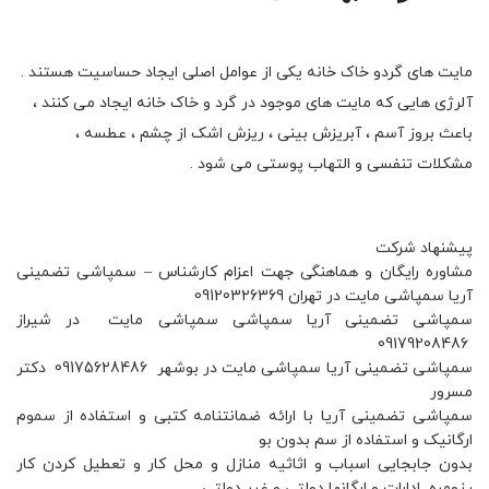
مایت های گردو خاک خانه یکی از عوامل اصلی ایجاد حساسیت هستند .
آلرژی هایی که مایت های موجود در گرد و خاک خانه ایجاد می کنند ،
باعث بروز آسم ، آبریزش بینی ، ریزش اشک از چشم ، عطسه ،
مشکلات تنفسی و التهاب پوستی می شود .
پیشنهاد شرکت
مشاوره رایگان و هماهنگی جهت اعزام کارشناس – سمپاشی تضمینی
آریا سمپاشی مایت در تهران 09120326369
سمپاشی تضمینی آریا سمپاشی سمپاشی مایت در شیراز
09179208486
سمپاشی تضمینی آریا سمپاشی مایت در بوشهر 09175628486 دکتر
مسرور
سمپاشی تضمینی آریا با ارائه ضمانتنامه کتبی و استفاده از سموم
ارگانیک و استفاده از سم بدون بو
بدون جابجایی اسباب و اثاثیه منازل و محل کار و تعطیل کردن کار
رزومره ادارات و ارگانها دولتی و غیر دولتی