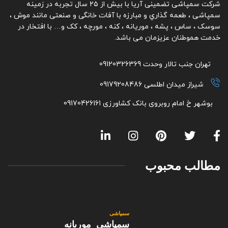
شرکت سمپاشی تضمینی آریا با بیش از ۲۵ سال تجربه در زمینه
سمپاشی ، طعمه گذاري و مبارزه با آفات خانگی و صنعتی مانند موش ،
سوسک ، ساس ، پشه ، موریانه ، کنه ، مورچه ، کک و… با افتخار در
خدمت هموطنان عزیزمان می باشد.
تهران جنب تالار وحدت 09120326369
شیراز میدان اطلسی 09179208486
بوشهر خ امام روبروی بانک کشاورزی 09170426161
مطالب محبوب
سمپاشی
سمپاشی موریانه