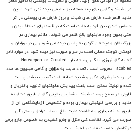
معمولاً در آلودگی های اولیه، خارش و تحریکات پوستی با تاخیر ظاهر
می شوند و گاهی برای چند هفته نیز علایمی دیده نمی شود. اولین
علایم ظاهر شده خارش های شبانه و بروز خارش های پوستی در اثر
حساس شدن بدن فرد به مایت است که در قسمتهای مختلف بدن و
حتی بدون وجود مایتهای بالغ ظاهر می شوند . علائم بیماری در
بزرگسالان همیشه از گردن به پایین دیده می شود ولی در نوزادان و
کودکان کوچک ممکن است در سر و صورت نیز دیده شود. در موارد نادر
که به گال نروژی یا گال پوسته دار Norwegian or Crusted
scabies معروف است ، تعداد مایت به هزاران و گاهی میلیون ها عدد
می رسد.خارشهای مکرر و شدید شبانه باعث آسیب بیشتر پوست
شده و نهایتاً ممکن است باعث پیدایش عفونتهای ثانویه باکتریال و
قارچی در سطح پوست شوند.. تشخیص بالینی گال از طریق مشاهده
علایم و بررسی کلینیکی بیماری بوده و تشخیص آزمایشگاهی آن از
طریق نمونه برداری و مشاهده مایت بالغ و سایر مراحل زیستی آن
صورت می گیرد. نظافت کلی منزل و جارو کشیدن به خصوص جارو برقی
در کاهش جمعیت مایت ها موثر است.