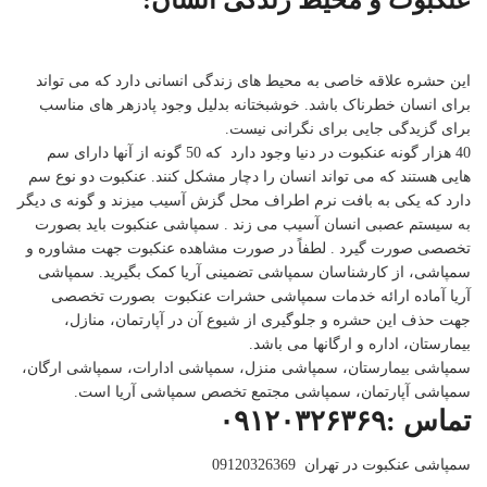
عنکبوت و محیط زندگی انسان:
این حشره علاقه خاصی به محیط های زندگی انسانی دارد که می تواند
برای انسان خطرناک باشد. خوشبختانه بدلیل وجود پادزهر های مناسب
برای گزیدگی جایی برای نگرانی نیست.
40 هزار گونه عنکبوت در دنیا وجود دارد که 50 گونه از آنها دارای سم
هایی هستند که می تواند انسان را دچار مشکل کنند. عنکبوت دو نوع سم
دارد که یکی به بافت نرم اطراف محل گزش آسیب میزند و گونه ی دیگر
به سیستم عصبی انسان آسیب می زند . سمپاشی عنکبوت باید بصورت
تخصصی صورت گیرد . لطفاً در صورت مشاهده عنکبوت جهت مشاوره و
سمپاشی، از کارشناسان سمپاشی تضمینی آریا کمک بگیرید. سمپاشی
آریا آماده ارائه خدمات سمپاشی حشرات عنکبوت بصورت تخصصی
جهت حذف این حشره و جلوگیری از شیوع آن در آپارتمان، منازل،
بیمارستان، اداره و ارگانها می باشد.
سمپاشی بیمارستان، سمپاشی منزل، سمپاشی ادارات، سمپاشی ارگان،
سمپاشی آپارتمان، سمپاشی مجتمع تخصص سمپاشی آریا است.
تماس :۰۹۱۲۰۳۲۶۳۶۹
سمپاشی عنکبوت در تهران 09120326369