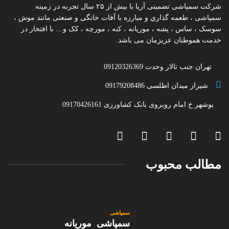
شرکت سمپاشی تضمینی آریا با بیش از ۲۵ سال تجربه در زمینه
سمپاشی ، طعمه گذاري و مبارزه با آفات خانگی و صنعتی مانند موش ،
سوسک ، ساس ، پشه ، موریانه ، کنه ، مورچه ، کک و… با افتخار در
خدمت هموطنان عزیزمان می باشد.
تهران جنب تالار وحدت 09120326369
شیراز میدان اطلسی 09179208486
بوشهر خ امام روبروی بانک کشاورزی 09170426161
مطالب محبوب
سمپاشی
سمپاشی موریانه