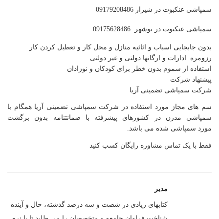
سمپاشی عنکبوت در شیراز 09179208486
سمپاشی عنکبوت در بوشهر 09175628486
بدون جابجایی اسباب و اثاثیه منازل و محل کار و تعطیل کردن کار
رزومره ادارات و ارگانها دولتی و غیر دولتی
استفاده از سموم بدون خطر برای کودکان و نوزادان
پیشنهاد شرکت
شرکت سمپاشی تضمینی آریا
سم های مجاز مورد استفاده در شرکت سمپاشی تضمینی آریا همگام با
سمپاشی مدرن در کشورهای پیشرفته با ضمانتنامه بدون برگشت
مورد سمپاشی شده می باشد.
فقط با یک تماس مشاوره رایگان کسب کنید
مدیر
کتابهای زیادی در شصت و سه درصد گذشته، حال و آینده
شناخت فراوان جامعه و متخصصان را می طلبد تا با نرم