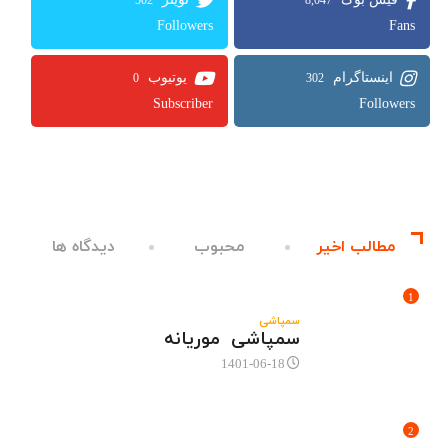
502
8,047
Followers
Fans
0
302
Subscriber
Followers
مطالب اخیر
محبوب
دیدگاه ها
1
سمپاشی
سمپاشی موریانه
1401-06-18
2