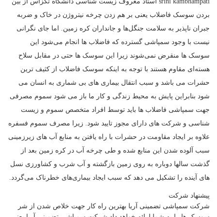
srini kambhampati استاد معروف زیست شناسی دانشگاه تگزاس از بین
بردن سوسک فاضلاب یعنی بر هم زدن چرخه نیتروژن در خاک و ضربه
جبران ناپذیر به سلامت جنگل‌ها و جانداران کره زمین. اما جای نگرانی
نیست با وجود سمپاشی گسترده که فاضلاب ها انجام می‌شود این
سوسک ها منقرض نمی‌شوند زیرا این سوسک ها حتی در مقابل سلاح
هسته‌ای مقاوم هستند با توجه به اینکه سوسک فاضلاب از کثیف ترین
حشرات می باشد و سبب انتقال بیماری های بی شماری به انسان می
شود بنابراین پایش به محیط زندگی و کار ما باز می شود سموم مصرفی
جهت سمپاشی فاضلاب ها باید توسط افراد متخصص سموم و زیست
شناسی و شرکت های دارای مجوز تایید شود. زیرا مصرف سموم فسفره
علاوه بر ایجاد مقاومت در حشرات با راه یافتن به منابع آب های زیرزمینی
سبب آلوده شدن این منابع شده و طی چرخه آب در کره زمین بعد از
گذشت سالها دوباره به روی زمین بازگشته و آب شرب و کشاورزی نسل
های آینده را تشکیل می دهد که سبب ایجاد بیماری‌های خطرناک می‌گردد.
پیشنهاد شرکت
شرکت سمپاشی تضمینی آریا بهترین راه کار جهت خلاص شدن از شر
سوسک ها را به شما ارائه خواهد داد شرکت سمپاشی تضمینی آریا یعنی