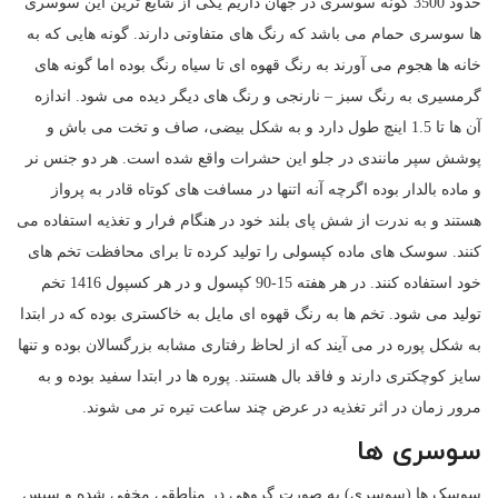
حدود 3500 گونه سوسری در جهان داریم یکی از شایع ترین این سوسری
ها سوسری حمام می باشد که رنگ های متفاوتی دارند. گونه هایی که به
خانه ها هجوم می آورند به رنگ قهوه ای تا سیاه رنگ بوده اما گونه های
گرمسیری به رنگ سبز – نارنجی و رنگ های دیگر دیده می شود. اندازه
آن ها تا 1.5 اینچ طول دارد و به شکل بیضی، صاف و تخت می باش و
پوشش سپر مانندی در جلو این حشرات واقع شده است. هر دو جنس نر
و ماده بالدار بوده اگرچه آنه اتنها در مسافت های کوتاه قادر به پرواز
هستند و به ندرت از شش پای بلند خود در هنگام فرار و تغذیه استفاده می
کنند. سوسک های ماده کپسولی را تولید کرده تا برای محافظت تخم های
خود استفاده کنند. در هر هفته 15-90 کپسول و در هر کسپول 1416 تخم
تولید می شود. تخم ها به رنگ قهوه ای مایل به خاکستری بوده که در ابتدا
به شکل پوره در می آیند که از لحاظ رفتاری مشابه بزرگسالان بوده و تنها
سایز کوچکتری دارند و فاقد بال هستند. پوره ها در ابتدا سفید بوده و به
مرور زمان در اثر تغذیه در عرض چند ساعت تیره تر می شوند.
سوسری ها
سوسک ها (سوسری) به صورت گروهی در مناطقی مخفی شده و سپس