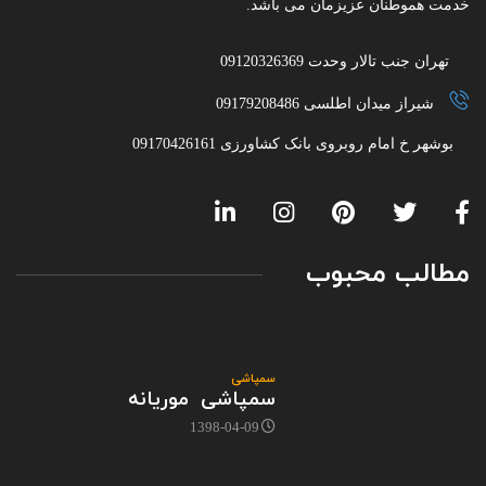
خدمت هموطنان عزیزمان می باشد.
تهران جنب تالار وحدت 09120326369
شیراز میدان اطلسی 09179208486
بوشهر خ امام روبروی بانک کشاورزی 09170426161
مطالب محبوب
سمپاشی
سمپاشی موریانه
1398-04-09