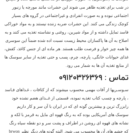
در شب برای تغذیه ظاهر می شوند این حشرات مانند مورچه یا زنبور
اجتماعی نبوده و به صورت انفرادی و غیراجتماعی در گروه های بسیار
کوچک زندگی می کنند. این حشرات ضربه زننده نیستند و به مواد خوراکی
فاسد تمایل داشته و از مواد شیرین، روغنی و نشاسته تغذیه می کنند و به
اصلاح به آن ها پاکسازان محیط زیست نسبت اده شده ضمناً این سوسری
ها همه چیز خوار و فرصت طلب هستند. هر ماده ای از جنس کاغذ، کفش،
غذای حیوانات خانگی، پارچه، چرم، پسب و حتی تغذیه از سایر سوسک ها
از منابع تغذیه آن ها به شمار می رود.
تماس : ۰۹۱۲۰۳۲۶۳۶۹
سـوسـریها از آفات مهمی محسوب میشوند كه از كثافات ، غـذاهای فـاسد
، پارچه و چسب كتاب تغذیه نموده، قسمتی از غــذای هضم نشده خود
رابزرگ ترین و بیشترین گونه ای که در ایران با آن سر و کار داریم
سوسک های آمریکایی بوده که به رنگ قهوه ای مایل به قرمز با لکه و
نشانه های قهوه ای روشن در اطراف و پشت سر و دو نقطه سیاه رنگ
که چشم های آن ها محسوب می شود. البته گونه های دیگر نظیر brwon