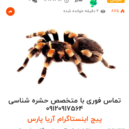
مدیر
1401-06-18
0
سمپاشی
875
2 دقیقه خوانده شده
تماس فوری با متخصص حشره شناسی
09120917564
پیج اینستاگرام آریا پارس