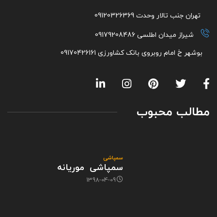
تهران جنب تالار وحدت 09120326369
شیراز میدان اطلسی 09179208486
بوشهر خ امام روبروی بانک کشاورزی 09170426161
مطالب محبوب
سمپاشی
سمپاشی موریانه
1398-04-09