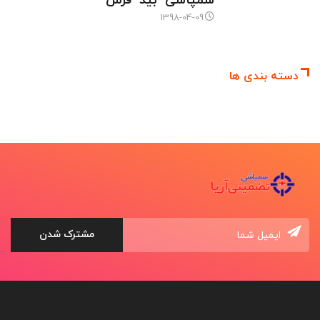
سمپاشی بید فرش
1398-04-09
دسته بندی ها