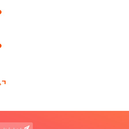
3
4
د