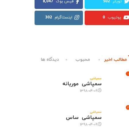
8,047
502
302
0
مطالب اخیر
محبوب
دیدگاه ها
1
سمپاشی
سمپاشی موریانه
1398-04-09
2
سمپاشی
سمپاشی ساس
1398-04-09