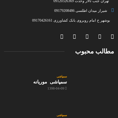
تهران جنب تالار وحدت 09120326369
شیراز میدان اطلسی 09179208486
بوشهر خ امام روبروی بانک کشاورزی 09170426161
مطالب محبوب
سمپاشی
سمپاشی موریانه
1398-04-09
سمپاشی