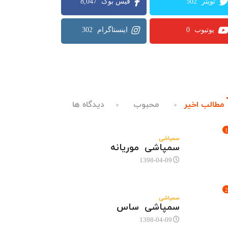
8,047
502
302
0
مطالب اخیر
محبوب
دیدگاه ها
1
سمپاشی
سمپاشی موریانه
1398-04-09
2
سمپاشی
سمپاشی ساس
1398-04-09