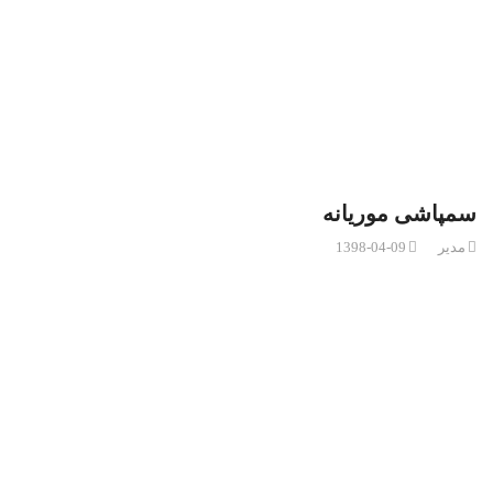
سمپاشی موریانه
مدیر
1398-04-09