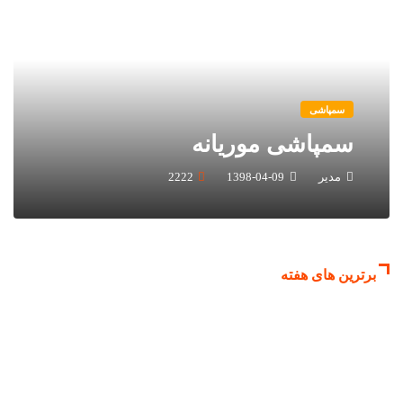
سمپاشی
سمپاشی موریانه
مدیر
1398-04-09
2222
برترین های هفته