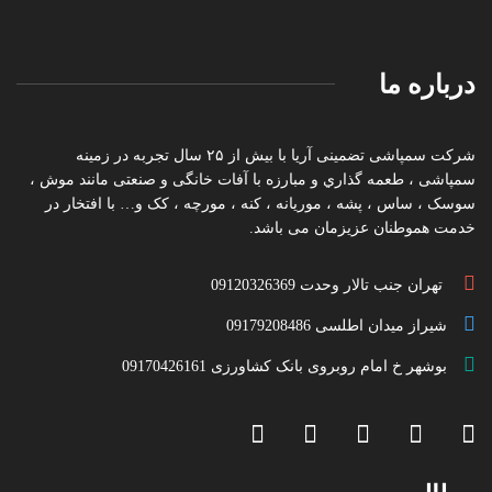
درباره ما
شرکت سمپاشی تضمینی آریا با بیش از ۲۵ سال تجربه در زمینه
سمپاشی ، طعمه گذاري و مبارزه با آفات خانگی و صنعتی مانند موش ،
سوسک ، ساس ، پشه ، موریانه ، کنه ، مورچه ، کک و… با افتخار در
خدمت هموطنان عزیزمان می باشد.
تهران جنب تالار وحدت 09120326369
شیراز میدان اطلسی 09179208486
بوشهر خ امام روبروی بانک کشاورزی 09170426161