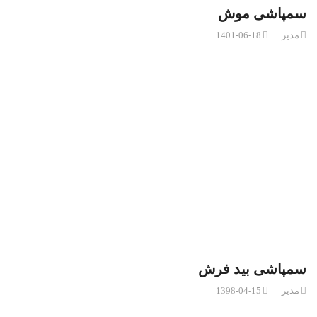
سمپاشی موش
مدیر
1401-06-18
سمپاشی بید فرش
مدیر
1398-04-15