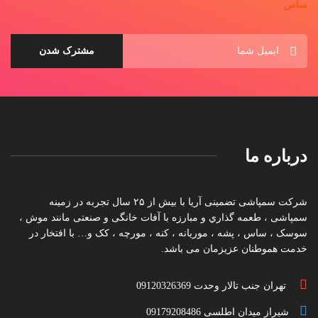
درباره ما
شرکت سمپاشی تضمینی آریا با بیش از ۲۵ سال تجربه در زمینه
سمپاشی ، طعمه گذاري و مبارزه با آفات خانگی و صنعتی مانند موش ،
سوسک ، ساس ، پشه ، موریانه ، کنه ، مورچه ، کک و… با افتخار در
خدمت هموطنان عزیزمان می باشد.
تهران جنب تالار وحدت 09120326369
شیراز میدان اطلسی 09179208486