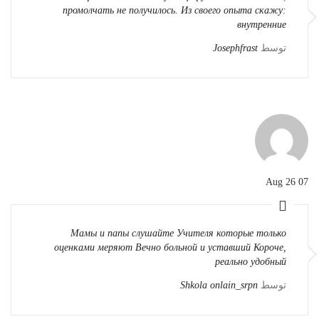
промолчать не получилось. Из своего опыта скажу:
внутренние
توسط
Josephfrast
07 Aug 26
Мамы и папы слушайте Учителя которые только
оценками меряют Вечно больной и уставший Короче,
реально удобный
توسط
Shkola onlain_srpn