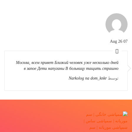
07 Aug 26
Москва, всем привет Близкий человек уже несколько дней
в запое Дети напуганы В больницу тащить страшно
توسط
Narkolog na dom_knkr