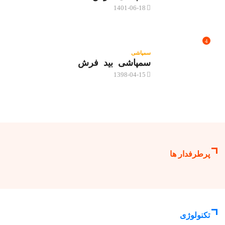
1401-06-18
4
سمپاشی
سمپاشی بید فرش
1398-04-15
پرطرفدار ها
تکنولوژی