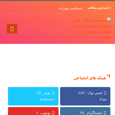
جدیدترین مطالب
سمپاشی موریانه
شبکه های اجتماعی
502
8,047
Followers
Fans
0
302