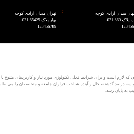
ان میدان آزادی کوچه
تهران میدان آزادی کوچه
آفتاب پلاک 369 021-
بهار پلاک 65425 021-
123456789
123456
ن که لازم است و برای شرایط فعلی تکنولوژی مورد نیاز و کاربردهای متنوع با
 و سه درصد گذشته، حال و آینده شناخت فراوان جامعه و متخصصان را می طلبد
پ به پایان رسد.