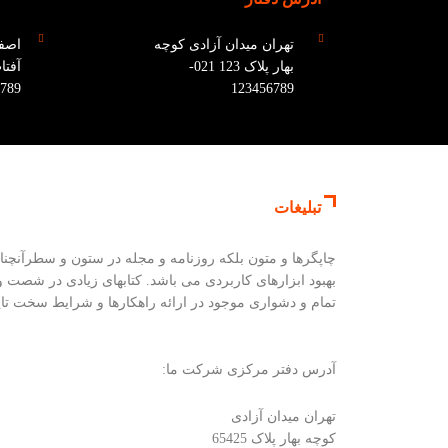
تهران میدان آزادی کوچه
اصفه
بهار پلاک 123 021-
789
123456789
تبلیغات
چاپگرها و متون بلکه روزنامه و مجله در ستون و سطرآنچنا
بهبود ابزارهای کاربردی می باشد. کتابهای زیادی در شصت
تمام و دشواری موجود در ارائه راهکارها و شرایط سخت تای
آدرس دفتر مرکزی شرکت ما:
تهران میدان آزادی
کوچه بهار پلاک 65425