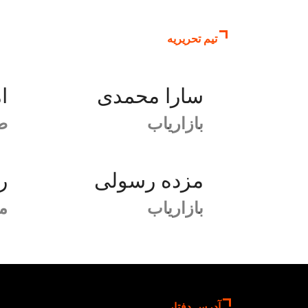
تیم تحریریه
سارا محمدی
ا
بازاریاب
ط
مزده رسولی
ر
بازاریاب
م
آدرس دفتار