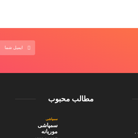
مطالب محبوب
سمپاشی
سمپاشی
موریانه
،