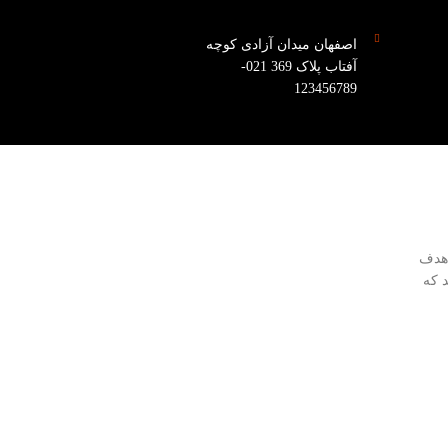
اصفهان میدان آزادی کوچه
آفتاب پلاک 369 021-
123456789
 هدف
 که