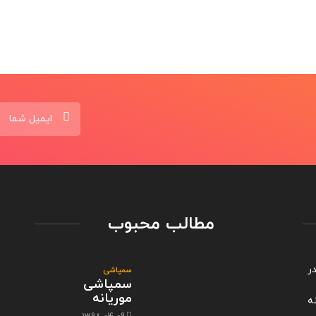
سمپاش
1398-04-09
مطالب محبوب
ربه در
سمپاشی
سمپاشی
موریانه
ه