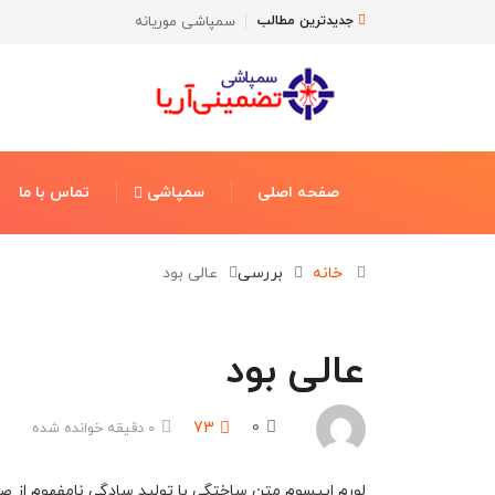
سمپاشی موریانه
سمپاشی ساس
جدیدترین مطالب
صفحه اصلی
سمپاشی
تماس با ما
خانه
بررسی
عالی بود
عالی بود
73
0
0 دقیقه خوانده شده
لورم ایپسوم متن ساختگی با تولید سادگی نامفهوم از صن