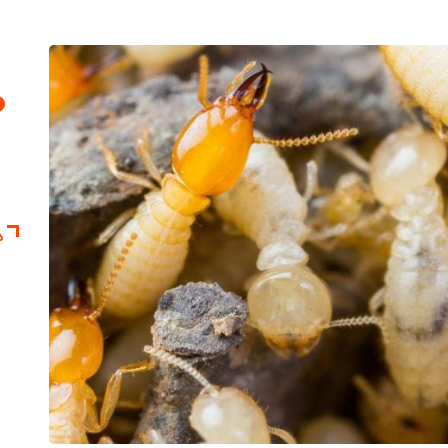
4
د
سمپا