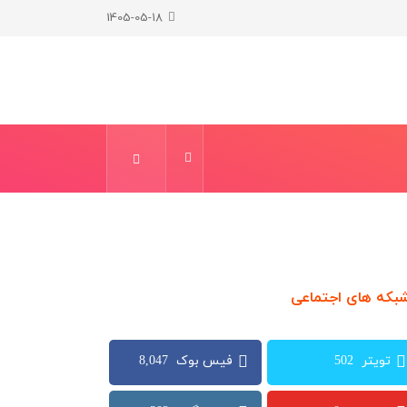
1405-05-18
بکه های اجتماعی
8,047
502